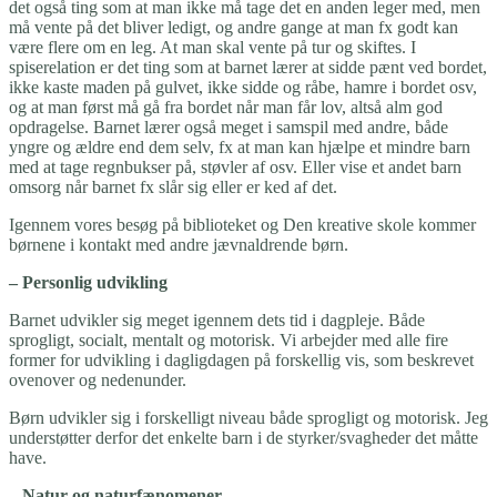
det også ting som at man ikke må tage det en anden leger med, men
må vente på det bliver ledigt, og andre gange at man fx godt kan
være flere om en leg. At man skal vente på tur og skiftes. I
spiserelation er det ting som at barnet lærer at sidde pænt ved bordet,
ikke kaste maden på gulvet, ikke sidde og råbe, hamre i bordet osv,
og at man først må gå fra bordet når man får lov, altså alm god
opdragelse. Barnet lærer også meget i samspil med andre, både
yngre og ældre end dem selv, fx at man kan hjælpe et mindre barn
med at tage regnbukser på, støvler af osv. Eller vise et andet barn
omsorg når barnet fx slår sig eller er ked af det.
Igennem vores besøg på biblioteket og Den kreative skole kommer
børnene i kontakt med andre jævnaldrende børn.
– Personlig udvikling
Barnet udvikler sig meget igennem dets tid i dagpleje. Både
sprogligt, socialt, mentalt og motorisk. Vi arbejder med alle fire
former for udvikling i dagligdagen på forskellig vis, som beskrevet
ovenover og nedenunder.
Børn udvikler sig i forskelligt niveau både sprogligt og motorisk. Jeg
understøtter derfor det enkelte barn i de styrker/svagheder det måtte
have.
– Natur og naturfænomener