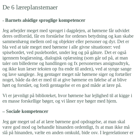
De 6 læreplanstemaer
- Barnets alsidige sproglige kompetencer
Jeg arbejder meget med sproget i dagplejen, at børnene får udvidet
deres ordforråd, får en forståelse for ordenes betydning og kan skabe
sammenhæng mellem ord og objekter eller personer og dyr. Det er
bla ved at tale meget med børnene i alle givne situationer: ved
spisebordet, ved puslebordet, under leg og på gåture. Det er også
igennem boglæsning, dialogisk oplæsning (som går ud på, at man
taler om billederne og handlingen og fx personernes ansigtsudtryk,
og ikke kun læser teksten op fra ende til anden), ved at synge sange
og lave sanglege. Jeg gentager meget når børnene siger og fortæller
noget, både da det er med til at give børnene en følelse af at blive
hørt og forstået, og fordi gentagelse er en god måde at lære på.
Vi er jævnligt på biblioteket, hvor børnene har lejlighed til at kigge i
en masse forskellige bøger, og vi låner nye bøger med hjem.
– Sociale kompetencer
Jeg gør meget ud af at lære børnene god opdragelse, at man skal
være god mod og behandle hinanden ordentligt, fx at man ikke må
slå på hinanden, vælte en anden omkuld, bide osv. I legerelationer er