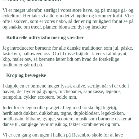
Vi er meget udenfor, særligt i vores store have, og på mange gå- og
cykelture. Her taler vi altid om det vi møder og kommer forbi. Vi er
ofte i skoven, som er vores nabo, så der er rig mulighed for at se på
og snakke om træer, planter, blomster, dyr og insekter.
– Kulturelle udtryksformer og værdier
Jeg introducerer børnene for alle danske traditioner, som jul, påske,
fastelavn, halloween osv. Op til disse højtider laver vi altid pynt,
klip, maler osv, så børnene lærer lidt om hvad de forskellige
traditioner går ud på.
– Krop og bevægelse
I dagplejen er børnene meget fysisk aktive, særligt når vi er ude i
haven, der byder på gynger, rutchebaner, sandkasse, legehus,
trampolin, cykler, scootere, bolde mm.
Indenfor er legen ofte præget af leg med forskelligt legetøj,
heriblandt dukker, dukkehus, tegne, duploklodser, legekøkken,
boldbassin, bilbane, gynge, scootere, musik som børnene elsker at
danse til, sanglege hvor musik og fakter kombineres og mm.
Vi er een gang om ugen i hallen på Resenbro skole for at lave